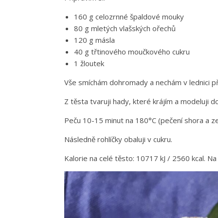
160 g celozrnné špaldové mouky
80 g mletých vlašských ořechů
120 g másla
40 g třtinového moučkového cukru
1 žloutek
Vše smíchám dohromady a nechám v lednici př
Z těsta tvaruji hady, které krájím a modeluji do
Peču 10-15 minut na 180°C (pečení shora a z
Následně rohlíčky obaluji v cukru.
Kalorie na celé těsto: 10717 kJ / 2560 kcal. Na 