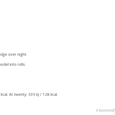
idge over night.
del into rolls.
cal. At twenty: 535 kJ / 128 kcal.
0 komentá