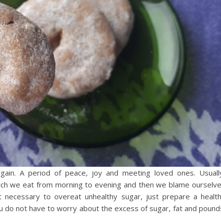
gain. A period of peace, joy and meeting loved ones. Usuall
ich we eat from morning to evening and then we blame ourselv
ot necessary to overeat unhealthy sugar, just prepare a healt
ou do not have to worry about the excess of sugar, fat and pound