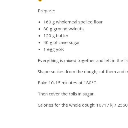
Prepare:
160 g wholemeal spelled flour
80 g ground walnuts
120 g butter
40 g of cane sugar
1 egg yolk
Everything is mixed together and left in the fr
Shape snakes from the dough, cut them and mo
Bake 10-15 minutes at 180°C.
Then cover the rolls in sugar.
Calories for the whole dough: 10717 kJ / 2560 k