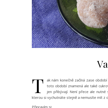
Va
T
ak nám konečně začíná zase období Vá
toto období znamená ale také cukroví
jen přibývají. Není přece ale nutné 
kterou si vychutnáte stejně a nemusíte mít z 
Připravím si: