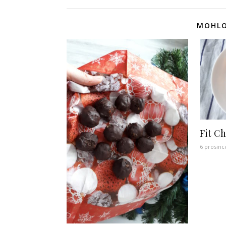
MOHLO
Fit C
6 prosinc